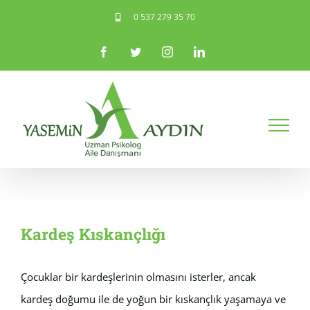
Skip
0 537 279 35 70
to
Facebook
Twitter
Instagram
LinkedIn
content
Kardeş Kıskançlığı
Çocuklar bir kardeşlerinin olmasını isterler, ancak
kardeş doğumu ile de yoğun bir kıskançlık yaşamaya ve