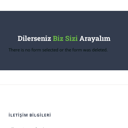
Dilerseniz
Biz Sizi
Arayalım
There is no form selected or the form was deleted.
İLETİŞİM BİLGİLERİ